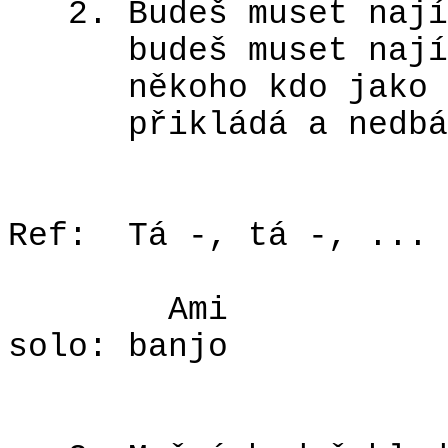
2. Budeš muset nají
budeš muset nají
někoho kdo jako 
přikládá a nedbá
Ref:
Tá -, tá -, ...
Ami
solo: banjo