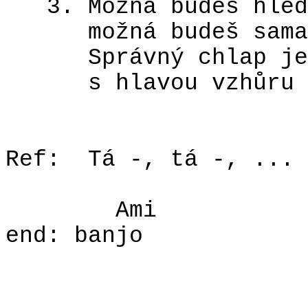
3. Možná budeš hled
možná budeš sama
Správný chlap je
s hlavou vzhůru 
Ref:
Tá -, tá -, ...
Ami
end: banjo