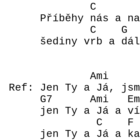
C
Příběhy nás a na
C
G
šediny vrb a dál
Ami
Ref: Jen Ty a Já, jsm
G7
Ami
Em
jen Ty a Já a ví
C
F
jen Ty a Já a ka