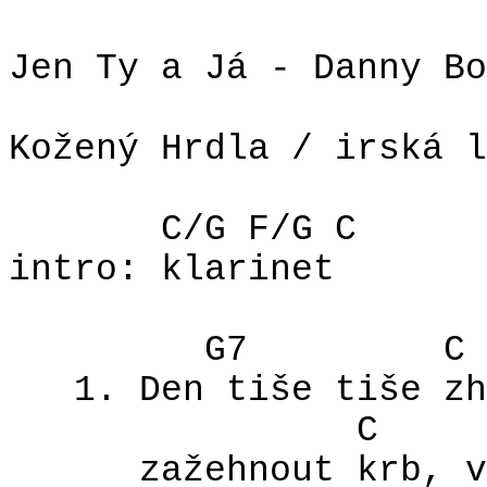
Jen Ty a Já - Danny Bo
Kožený Hrdla / irská l
C/G F/G C
intro: klarinet
G7
C
1. Den tiše tiše zh
C
zažehnout krb, v