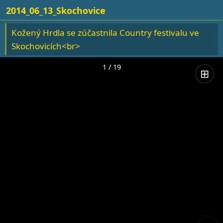
2014_06_13_Skochovice
Kožený Hrdla se zúčastnila Country festivalu ve
Skochovicích<br>
1 / 19
⊞